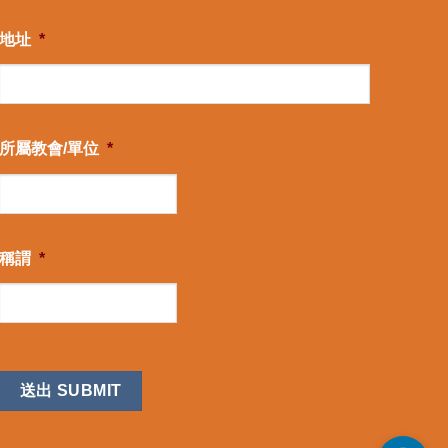
地址
*
所屬教會/單位
*
稱謂
*
CAPTCHA