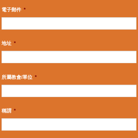
電子郵件
*
地址
*
所屬教會/單位
*
稱謂
*