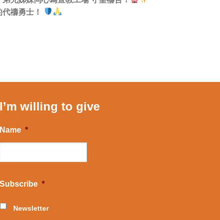
的代禱勇士！
I’m willing to give
Name
*
Subscribe
*
Newsletter