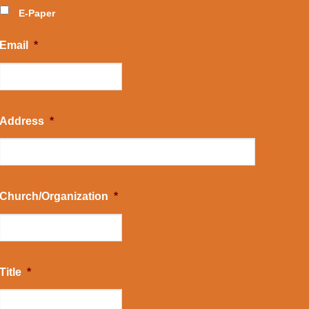
E-Paper
Email
*
Address
*
Church/Organization
*
Title
*