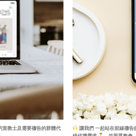
的宣教士及需要禱告的群體代
讓我們 一起站在前線禱告
線代禱需求
，並與眾教會