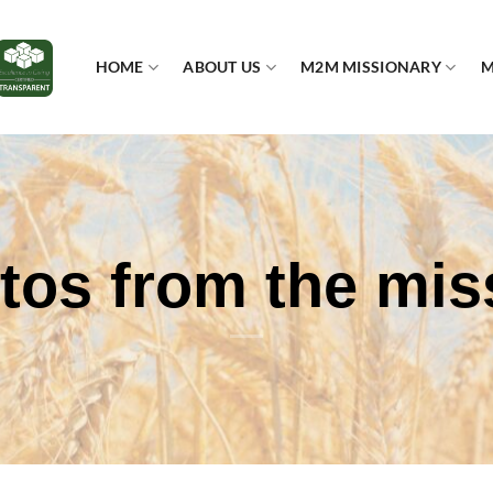
HOME
ABOUT US
M2M MISSIONARY
M
tos from the mis