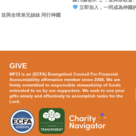
立即加入，一同成為神國
並與全球弟兄姊妹 同行神國
GIVE
MFCI is an (ECFA) Evangelical Council For Financial
Accountability affirmative member since 2006. We are
firmly committed to responsible stewardship of funds
entrusted to us by our supporters. We seek to use your
gifts wisely and effectively to accomplish tasks for the
Lord.