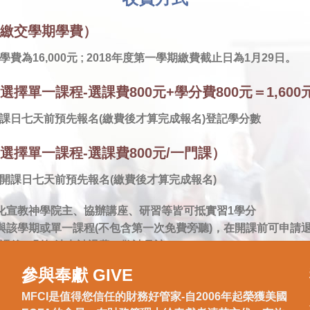
（繳交學期學費）
費為16,000元 ; 2018年度第一學期繳費截止日為1月29日。
選擇單一課程-選課費800元+學分費800元＝1,600
課日七天前預先報名(繳費後才算完成報名)登記學分數
（選擇單一課程-選課費800元/一門課）
開課日七天前預先報名(繳費後才算完成報名)
文化宣教神學院主、協辦講座、研習等皆可抵實習1學分
參與該學期或單一課程(不包含第一次免費旁聽)，在開課前可申請
上課後，則無法申請退費。敬請見諒!
參與奉獻 GIVE
MFCI是值得您信任的財務好管家-自2006年起榮獲美國