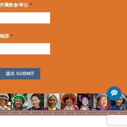
所屬教會/單位
*
稱謂
*
CAPTCHA