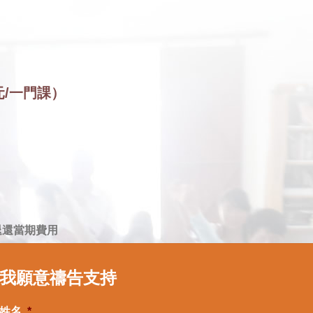
元/一門課）
退還當期費用
我願意禱告支持
姓名
*