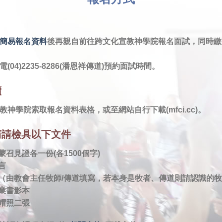
：
簡易報名資料
後再親自前往跨文化宣教神學院報名面試，同時繳
(04)2235-8286(潘恩祥傳道)預約面試時間。
續
神學院索取報名資料表格，或至網站自行下載(mfci.cc)。
請請檢具以下文件
蒙召見證各一份(各1500個字)
言
函（由教會主任牧師/傳道填寫，若本身是牧者、傳道則請認識的
畢業書影本
脫帽照二張