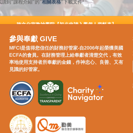
載請到”課程介紹”的”
相關表格
”下載文件*
跨文化宣教神學院【初步申請入學個人資料表】
參與奉獻 GIVE
MFCI是值得您信任的財務好管家-自2006年起榮獲美國
ECFA的會員。在財務管理上給奉獻者清楚交代，有效
率地使用支持者所奉獻的金錢，作神忠心、良善、又有
見識的好管家。