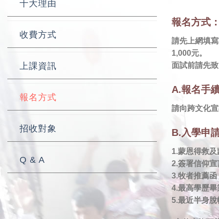
十大理由
報名方式
收費方式
請先上網填寫
1,000元。
上課資訊
面試前請先致電
A.報名手
報名方式
請向跨文化宣教
招收對象
B.入學申
1.蒙恩得救及
Q & A
2.簽署信仰宣
3.牧者推薦
4.最高學歷
5.最近半身