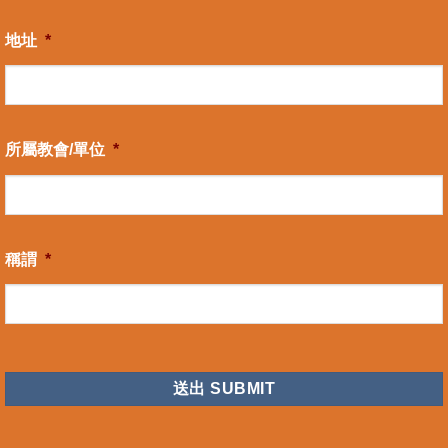
地址
*
所屬教會/單位
*
稱謂
*
CAPTCHA