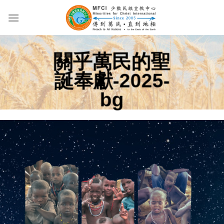
Skip
to
content
關乎萬民的聖
誕奉獻-2025-
bg