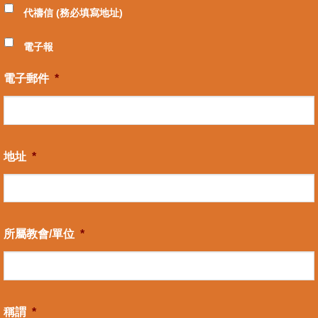
代禱信 (務必填寫地址)
電子報
電子郵件
*
地址
*
所屬教會/單位
*
稱謂
*