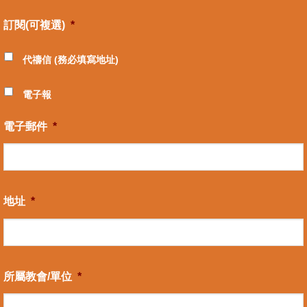
訂閱(可複選)
*
代禱信 (務必填寫地址)
電子報
電子郵件
*
地址
*
所屬教會/單位
*