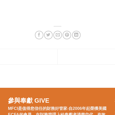
參與奉獻 GIVE
MFCI是值得您信任的財務好管家-自2006年起榮獲美國
ECFA的會員。在財務管理上給奉獻者清楚交代，有效