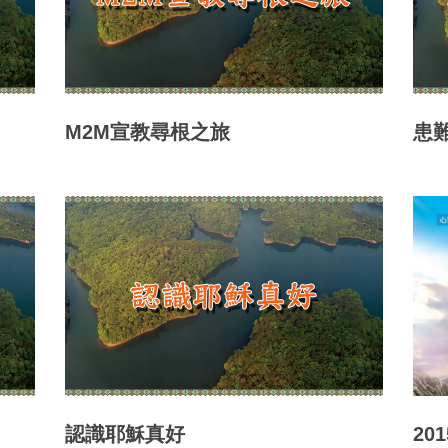
M2M宣教尋根之旅
患
認識耶穌真好
20