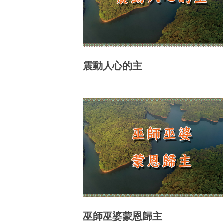
震動人心的主
巫師巫婆蒙恩歸主