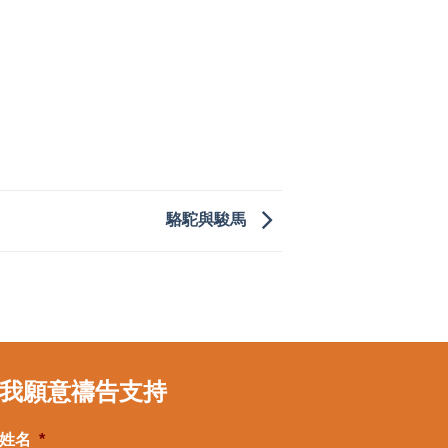
駱駝與駿馬
我願意禱告支持
姓名
*