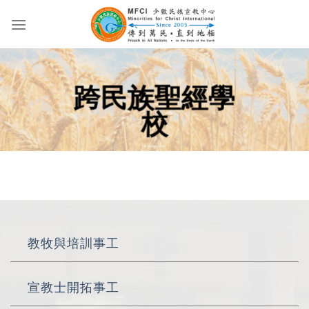
跨民族聖經學
校
教牧與培訓事工
宣教士開拓事工