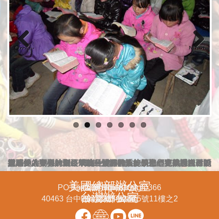
Previous
Next
以耶穌為中心的聖經學校，使各民族的學生們在學習中不斷操練神人關係的增長，並且透過有系統的聖經造就課程並以實用性的實習計劃，幫助各族群的信徒領袖，更熟悉自己的恩賜長才，操鍊自己成為一位好牧人能以忠心完成神託付的事奉牧養群羊。
美國總部辦公室
PO Box 509 Ripon, CA 95366
info@mfci-usa.org
(209)-566-8180
台灣辦公室
40463 台中市北區進化路575號11樓之2
info@mfci-tw.org
(04)2235-8286
(04)2237-0024