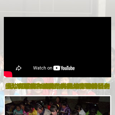
「他所賜的有使徒，有先知，有傳福音的，有牧師和教師，為要成全聖徒，各盡其職，建立基督的身體，直等到我們眾人在真道上同歸於一，認識神的兒子，得以長大成人，滿有基督長成的身量，…」以弗所書4:11-13