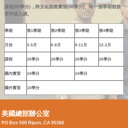
課程(80學分)，跨文化宣教實習(30學分)。毎一個學期都接
受申請入讀。
學期
第1學期
第2學期
第3學期
第4學期
月份
3-5月
6-8月
9-11月
12-2月
課程
20學分
20學分
20學分
20學分
國內實習
10學分
10學分
國外實習
10學分
美國總部辦公室
PO Box 509 Ripon, CA 95366