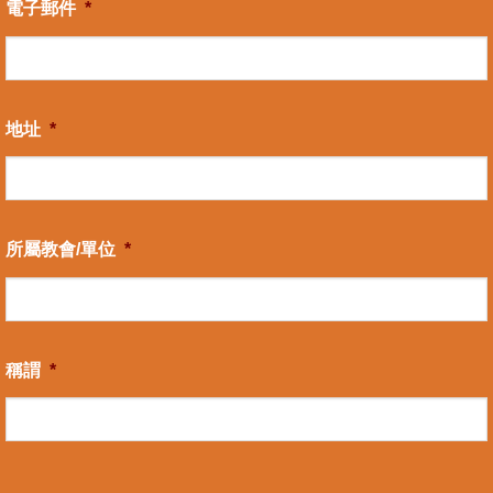
電子郵件
*
地址
*
所屬教會/單位
*
稱謂
*
CAPTCHA