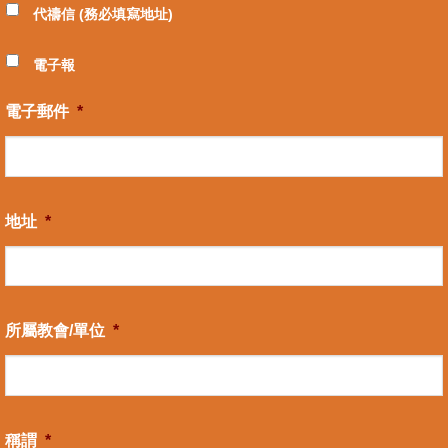
代禱信 (務必填寫地址)
電子報
電子郵件
*
地址
*
所屬教會/單位
*
稱謂
*