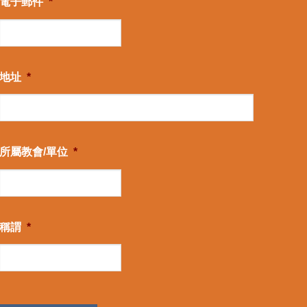
電子郵件
*
地址
*
所屬教會/單位
*
稱謂
*
CAPTCHA