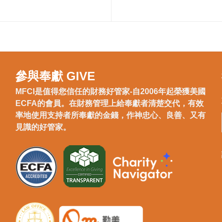
參與奉獻 GIVE
MFCI是值得您信任的財務好管家-自2006年起榮獲美國
ECFA的會員。在財務管理上給奉獻者清楚交代，有效
率地使用支持者所奉獻的金錢，作神忠心、良善、又有
見識的好管家。