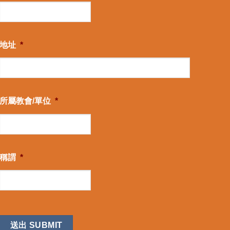
地址
*
所屬教會/單位
*
稱謂
*
CAPTCHA