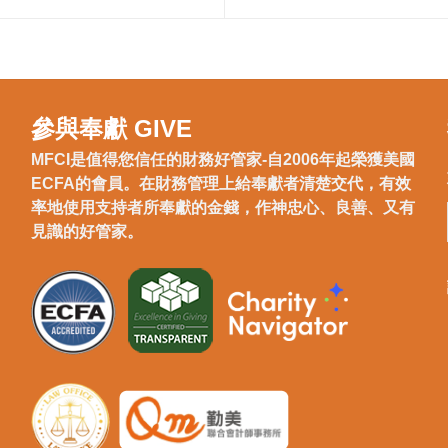
參與奉獻 GIVE
MFCI是值得您信任的財務好管家-自2006年起榮獲美國
ECFA的會員。在財務管理上給奉獻者清楚交代，有效
率地使用支持者所奉獻的金錢，作神忠心、良善、又有
見識的好管家。