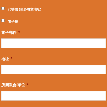
代禱信 (務必填寫地址)
電子報
電子郵件
*
地址
*
所屬教會/單位
*