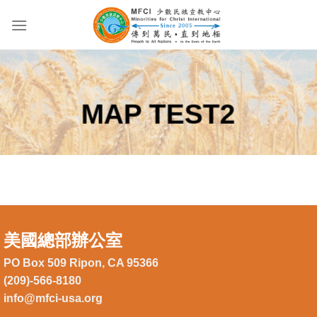
Skip
to
content
MAP TEST2
美國總部辦公室
PO Box 509 Ripon, CA 95366
(209)-566-8180
info@mfci-usa.org