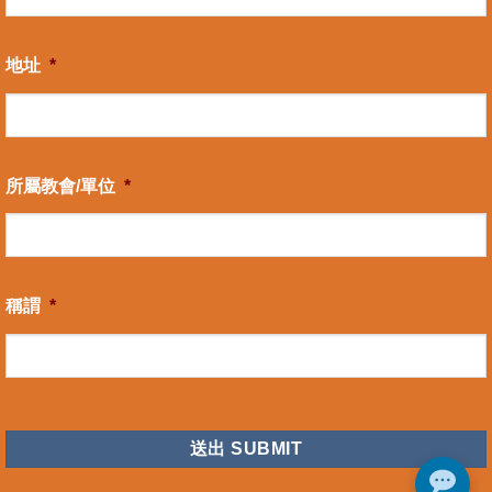
地址
*
所屬教會/單位
*
稱謂
*
CAPTCHA