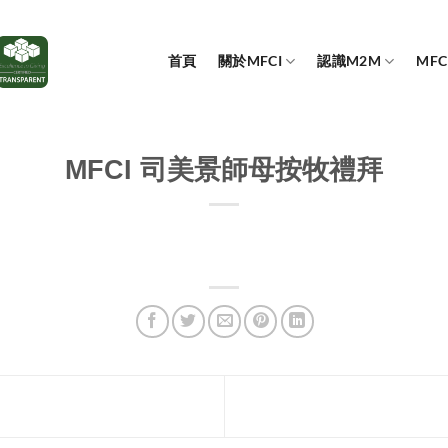
首頁
關於MFCI
認識M2M
MF
MFCI 司美景師母按牧禮拜