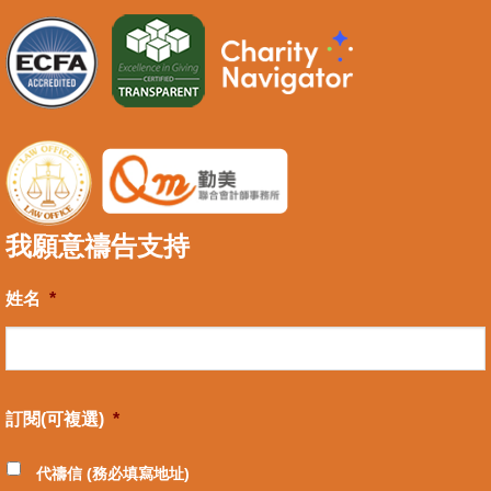
我願意禱告支持
姓名
*
訂閱(可複選)
*
代禱信 (務必填寫地址)