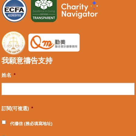
我願意禱告支持
姓名
*
訂閱(可複選)
*
代禱信 (務必填寫地址)