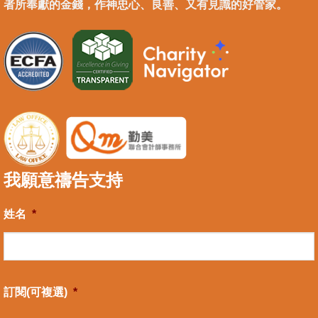
者所奉獻的金錢，作神忠心、良善、又有見識的好管家。
我願意禱告支持
姓名
*
訂閱(可複選)
*