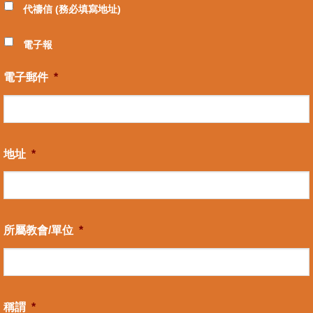
代禱信 (務必填寫地址)
電子報
電子郵件
*
地址
*
所屬教會/單位
*
稱謂
*