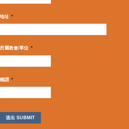
地址
*
所屬教會/單位
*
稱謂
*
CAPTCHA