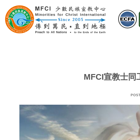
Skip
to
content
MFCI宣教士
POS