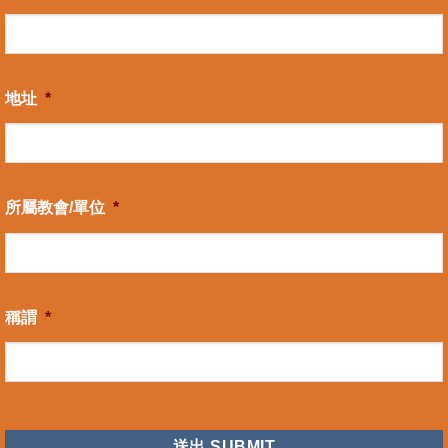
地址
*
所屬教會/單位
*
稱謂
*
CAPTCHA