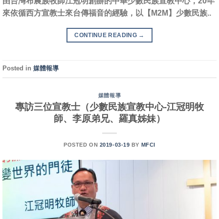
由台灣布農族牧師江冠明創辦的中華少數民族宣教中心，20年
來依循西方宣教士來台傳福音的經驗，以【M2M】少數民族..
CONTINUE READING
→
Posted in
媒體報導
媒體報導
專訪三位宣教士（少數民族宣教中心-江冠明牧
師、李原弟兄、羅真姊妹）
POSTED ON
2019-03-19
BY
MFCI