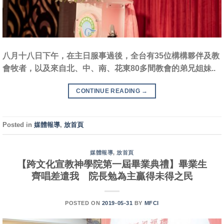
八月十八日下午，在主日服事過後，全台有35位構構夥伴及教
會牧者，以及來自北、中、南、花東80多間教會的弟兄姐妹..
CONTINUE READING
→
Posted in
媒體報導
,
放首頁
媒體報導
,
放首頁
【跨文化宣教神學院第一屆畢業典禮】畢業生
齊唱差遣我 院長勉為主贏得未得之民
POSTED ON
2019-05-31
BY
MFCI