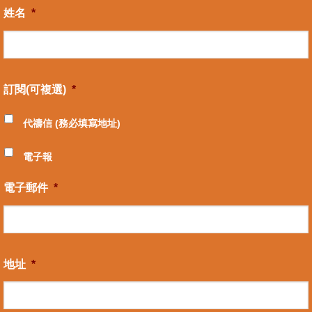
姓名
*
訂閱(可複選)
*
代禱信 (務必填寫地址)
電子報
電子郵件
*
地址
*