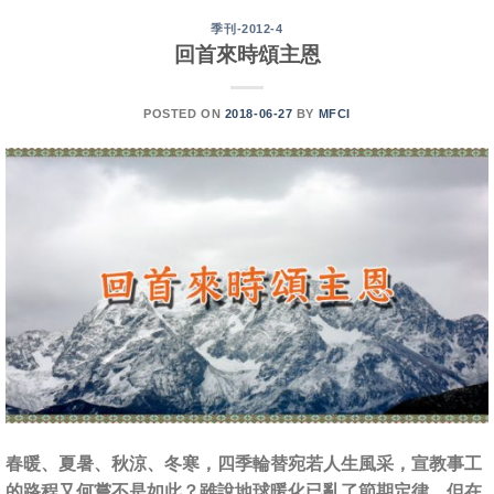
季刊-2012-4
回首來時頌主恩
POSTED ON
2018-06-27
BY
MFCI
春暖、夏暑、秋涼、冬寒，四季輪替宛若人生風采，宣教事工
的路程又何嘗不是如此？雖說地球暖化已亂了節期定律，但在