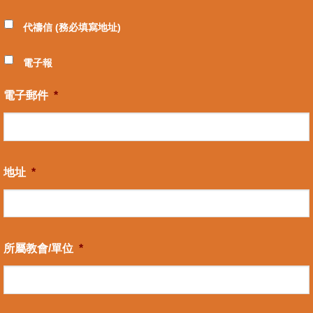
代禱信 (務必填寫地址)
電子報
電子郵件
*
地址
*
所屬教會/單位
*