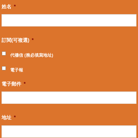
姓名
*
訂閱(可複選)
*
代禱信 (務必填寫地址)
電子報
電子郵件
*
地址
*