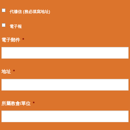
代禱信 (務必填寫地址)
電子報
電子郵件
*
地址
*
所屬教會/單位
*