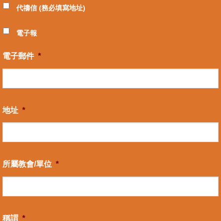
代禱信 (務必填寫地址)
電子報
電子郵件
*
地址
*
所屬教會/單位
*
稱謂
*