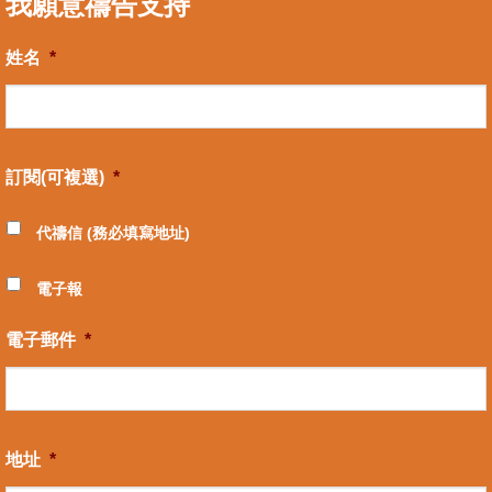
我願意禱告支持
姓名
*
訂閱(可複選)
*
代禱信 (務必填寫地址)
電子報
電子郵件
*
地址
*