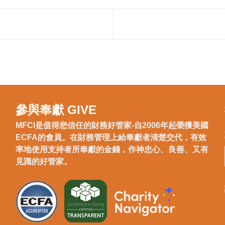
參與奉獻 GIVE
MFCI是值得您信任的財務好管家-自2006年起榮獲美國
ECFA的會員。在財務管理上給奉獻者清楚交代，有效
率地使用支持者所奉獻的金錢，作神忠心、良善、又有
見識的好管家。