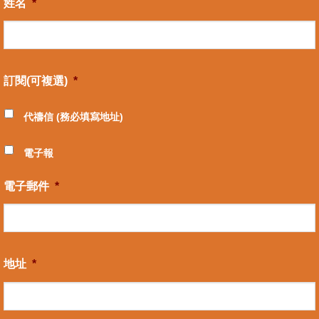
姓名
*
訂閱(可複選)
*
代禱信 (務必填寫地址)
電子報
電子郵件
*
地址
*