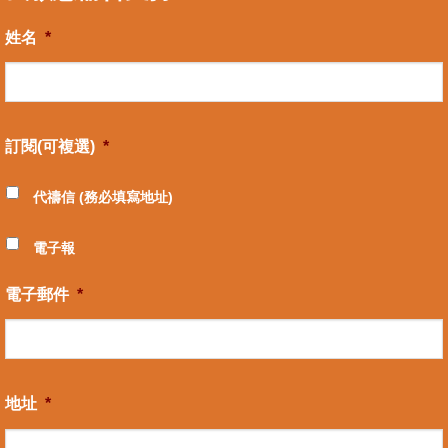
姓名
*
訂閱(可複選)
*
代禱信 (務必填寫地址)
電子報
電子郵件
*
地址
*