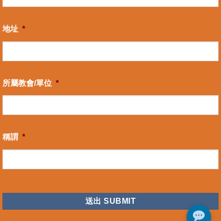
地址
*
所屬教會/單位
*
稱謂
*
CAPTCHA