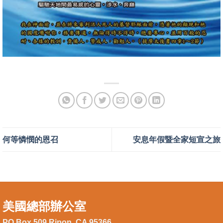
何等憐憫的恩召
安息年假暨全家短宣之旅
美國總部辦公室
PO Box 509 Ripon, CA 95366