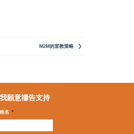
M2M的宣教策略
我願意禱告支持
姓名
*