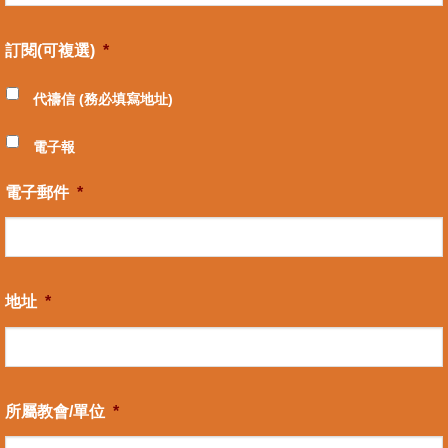
訂閱(可複選)
*
代禱信 (務必填寫地址)
電子報
電子郵件
*
地址
*
所屬教會/單位
*