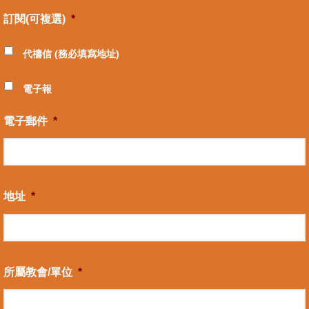
訂閱(可複選)
*
代禱信 (務必填寫地址)
電子報
電子郵件
*
地址
*
所屬教會/單位
*