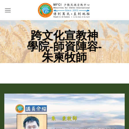
Skip
to
content
跨文化宣教神
學院-師資陣容-
朱柬牧師