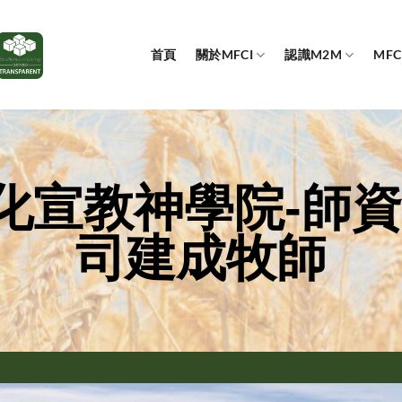
首頁
關於MFCI
認識M2M
MF
化宣教神學院-師資
司建成牧師