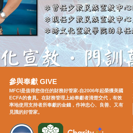
參與奉獻 GIVE
MFCI是值得您信任的財務好管家-自2006年起榮獲美國
ECFA的會員。在財務管理上給奉獻者清楚交代，有效
率地使用支持者所奉獻的金錢，作神忠心、良善、又有
見識的好管家。