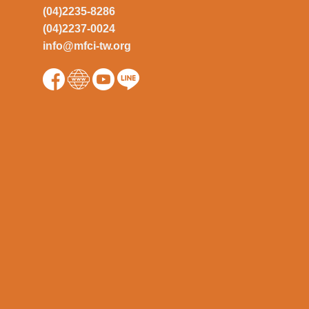
(04)2235-8286
(04)2237-0024
info@mfci-tw.org