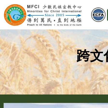
Skip
to
content
跨文