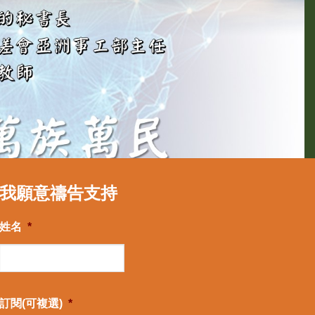
我願意禱告支持
姓名
*
訂閱(可複選)
*