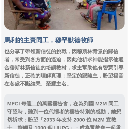
馬利的主責同工，穆罕默德牧師
也分享了帶領新信徒的挑戰，因穆斯林背景的歸信
者，常受到各方面的逼迫，因此他祈求神能指示他適
合穆斯林新信徒的培訓教材，求主幫助他有智慧引導
新信徒，正確的理解真理；堅定的跟隨主，盼望福音
在各處不斷結果、榮耀主名。
MFCI 每週二的萬國禱告會，在為列國 M2M 同工
守望時，聽到一位代禱者的禱告特別的感動，她懇
切祈求：盼望「2033 年支持 2000 位 M2M 宣教
士、能觸及 1000 個 UUPG」；成為眾教會一起承