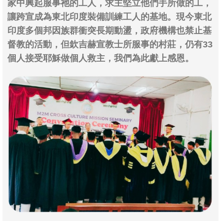
家中興起服事祂的工人，求主堅立他們手所做的工，
讓跨宣成為東北印度裝備訓練工人的基地。現今東北
印度多個邦因族群衝突長期動盪，政府機構也禁止基
督教的活動，但欽吉赫宣教士所服事的村莊，仍有33
個人接受耶穌做個人救主，我們為此獻上感恩。