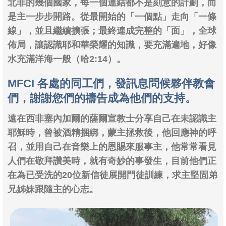
北非的幾個國家，每一個連結都不是刻意的計劃，而
是主一步步開路。從最開始的「一個點」走向「一條
線」，並且繼續擴張；最終連成完整的「面」，全球
佈局，讓認識耶和華榮耀的知識，要充滿遍地，好像
水充滿洋海一般（哈2:14）。
MFCI 各處的同工們，發訊息問候夥伴教會
們，謝謝您們的禱告成為他們的支持。
遠在西非塞內加爾的薩爾宣教士分享自己在未認識主
耶穌時，曾被酒精捆綁，蒙主拯救後，他回應神的呼
召，並用自己在音樂上的恩賜來服事主，他常常看見
人們在敬拜讚美時，就有奇妙的事發生，目前他們正
在為已受洗的20位新信徒展開門徒訓練，求主堅固弟
兄姊妹跟隨主的心志。