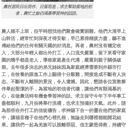
農村居民日出而作、日落而息，求主幫助當地的初
者，農忙之餘仍渴慕學習神的話語。
農人雖不上班，但平時想找他們聚會確實困難。他們大清早上
山幹活，經常忙到深夜才得安歇，早已累得精疲力盡，聽不進
傳給他們的任何有關天國的好消息。再者，農村沒有穩定收
入，大部分年輕人都出外打工，人口流失嚴重，留下來看守家
園的幾乎都是老人，導致家庭產生代溝，嚴重則親子關係破
裂。去年很多決志的弟兄姊妹因為家庭經濟需要到外縣市打
工，在牧養的跟進工作上顯得十分艱難，間接造成不斷有人決
志、不斷有人離開的景況，令人遺憾。因此，懇請各位宣教夥
伴舉起聖潔的手，為當地的初信者代禱，讓他們有顆渴慕的
心，在做農活時有機會學習神的話。求主保守今年下半年事工
盡都順利，九月份將舉行洗禮，也求主預備好天氣。此外，請
為那些在外打工的信徒禱告，求神賜下合一的靈在他們的家庭
中，讓福音種子在他們心裡扎根，無論走到哪裡都能開花結
果。讓我們一起為羌族可以脫離罪惡、信主蒙恩得救，持續守