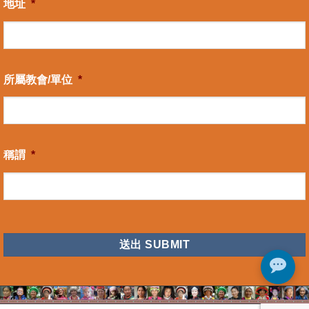
地址
*
所屬教會/單位
*
稱謂
*
CAPTCHA