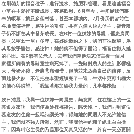
在剛萌芽的福音種子，進行澆水、施肥和管理。看見這些福音
小苗在主愛裡不斷成長，甚感欣慰。6月至今，神拓展我們事
奉的帳幕，擴及多個村落，甚至本縣城內。7月份我們皆前往
各地廣傳福音，感謝神的引領，共有六個人決志信主，福音種
子仍不斷在其中發芽成長。在B村一位姊妹的母親，罹患肩周
炎（又稱五十肩）多年，在姊妹邀約之下，我們前往探望，為
其母按手禱告。感謝神！她的病不但得了醫治，福音也撒入她
的心田。在P鎮有位老人，去年我們帶他決志信主後一個月，
家裡所飼養的母豬竟生病死掉了。一隻豬對農人的生計影響極
大，母豬死後，老農悲痛惋惜，但他並未放棄自己的信仰，反
而越發火熱，不但把整本聖經讀完了一遍，生活中更顯出極大
的信心與盼望。「我靠著那加給我力量的，凡事都能做。」
次日清晨，我與一位姊妹一同晨更，無意間，住在樓上的一位
慕道友來訪，我們便為她祝福禱告。隔天晚上，我們去到這位
慕道友的住處一起唱詩讚美神，得知她的同居人不允許她信
主，我們就不強人所難。然而，我深信神的種子絕非白白撒
下，因為叫它生長的乃是那位又真又活的神，終有一天必要開