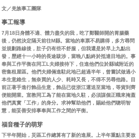
文／羌族事工團隊
事工報導
7月18日身體不適、體力盡失的我，吃了鄭醫師開的胃腸藥
後，仍然決定隔天前往M縣。當地的車票不易購得，多方尋問
並規劃路線後，肚子仍有些不舒服，但我還是於早上九點出
發，歷經十一小時的長途跋涉，當晚八點終於抵達目地的。事
奉與工作平衡在同工L夫婦接待下，住進他們位於縣城附近的
密集租屋區。他們夫婦倆進駐此地已超過半年，曾嘗試做過小
本生意維生，無奈買的人少、耗時又長，不得不另尋他路。目
前正著手進行飾品生意，飾品已從浙江運送至當地，等貨到齊
便能開業。宣教同工為了能在當地久駐，必須謀個正職來掩蓋
他們真實「工作」的身分。求神幫助他們，賜給他們聰明智
慧，能妥善安排事奉與工作之間的平衡。
福音種子的萌芽
下半年開始，災區工作總算有了新的進展。上半年重點主要放