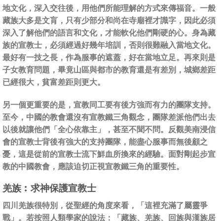
地文化，深入交往後，用他們所能理解的方式來傳福音。一般
藏族大多是文肓，只有少部分和尚在寺廟裡才識字，因此必須
深入了解他們的語言和文化，才能軟化他們剛硬的心。身為藏
族的宣教士，必須經過好幾年培訓，否則很難融入當地文化。
最好有一技之長，作為服事的遮蓋，好在當地立足。再來則是
子女教育問題，畢竟山區與都市的教育還是有差別，城鄉差距
已經很大，貧富差距則更大。
另一個更重要的是，宣教同工要有後方強而有力的團隊支持。
至今，中國的教會還沒有宣教鐵三角觀念，團隊差派他們出去
以後就讓他們「全心依靠主」，甚至不聞不問。反觀美南浸信
會的宣教士背後有強大的支持團隊，能盡心服事而無後顧之
憂，這是從前的宣教士流下鮮血所換來的經驗。面對剛起步宣
教的中國教會，應該迫切正視宣教鐵三角的重要性。
羌族︰求神保護宣教士
四川羌族很特別，從聖經的角度來看，「這裡充滿了屬靈爭
戰」。若按照人類學家的說法：「藏族、羌族、回族與漢族居