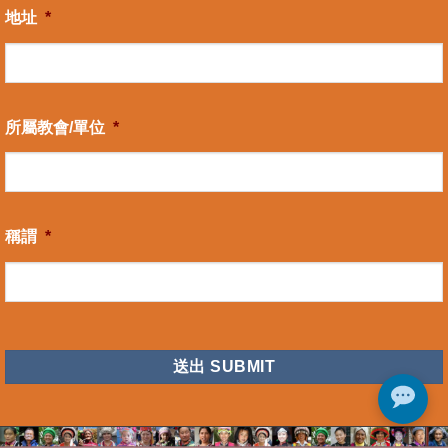
地址
*
所屬教會/單位
*
稱謂
*
CAPTCHA