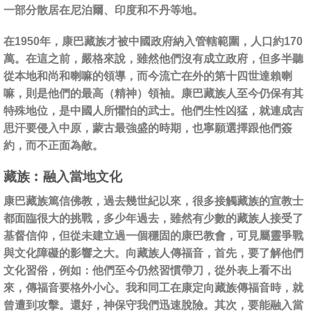
一部分散居在尼泊爾、印度和不丹等地。
在1950年，康巴藏族才被中國政府納入管轄範圍，人口約170
萬。在這之前，嚴格來說，雖然他們沒有成立政府，但多半聽
從本地和尚和喇嘛的領導，而今流亡在外的第十四世達賴喇
嘛，則是他們的最高（精神）領袖。康巴藏族人至今仍保有其
特殊地位，是中國人所懼怕的武士。他們生性凶猛，就連成吉
思汗要侵入中原，蒙古最強盛的時期，也寧願選擇跟他們簽
約，而不正面為敵。
藏族︰融入當地文化
康巴藏族篤信佛教，過去幾世紀以來，很多接觸藏族的宣教士
都面臨很大的挑戰，多少年過去，雖然有少數的藏族人接受了
基督信仰，但從未建立過一個穩固的康巴教會，可見屬靈爭戰
與文化障礙的影響之大。向藏族人傳福音，首先，要了解他們
文化習俗，例如：他們至今仍然習慣帶刀，從外表上看不出
來，傳福音要格外小心。我和同工在康定向藏族傳福音時，就
曾遭到攻擊。還好，神保守我們迅速脫險。其次，要能融入當