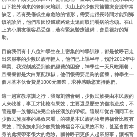
山下接外地來的老師來培訓。大山上的少數民族醫療資源非常
缺乏，若有受傷或生命危險的情形，需要走很長時間才能到鄉
鎮的診所，他們常因沒錢或路途太遠而取消看病的念頭。在山
上的小朋友很容易受傷，若有緊急醫療設備，會是很好的幫
助。
目前我們有十八位神學生在上密集的神學訓練，都是被呼召走
出來服事的少數民族年輕人，他們已上課半年，預計2012年中
畢業。我深刻感受到他們經費的困窘，神學生一天只吃兩餐，
且餐餐都是大白菜配辣椒，他們很需要足夠的營養，神學生一
個月基本伙食費是1000元臺幣，求神感動您支持他們。
這一趟宣教培訓之行，我深刻體會到，少數民族要由本民族的
人來牧養，事工才比較有果效，主要還是歷史的傷痕造成，不
管是那一族都無法完全信任漢族的帶領。這幾年從各個同工在
少數民族服事的果效來看，的確是本民族的牧者傳福音比較有
果效，而漢族來到少數民族傳福音不但果效不彰，甚至會對本
身的處境帶來很大的危險。願神呼召更多人起來服事，讓福音