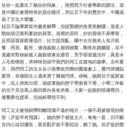
住在一起產生了融合的現象」。按照西方社會學家的講法，這
是中國社會裡特有的居住模式，所以五千年的歷史中，中國成
為了文化大熔爐。
姑且不論專家從何處來解釋，但從聖經的角度來解讀，這是人
類始祖亞當和夏娃的原罪。這裡的居民，好的習俗不易學習，
反而惡習卻跟著流行，比方說淫亂，國中女生就有人包月租
養，同居、亂性，連強姦殺人都很頻繁，剛來此就聽說，在不
遠處有對姊妹被人姦殺後拿走器官，兇手卻逍遙法外，真是令
人毛骨悚然，求神特別保守我們的同工在當地的服事。去年夏
天，我們同工的太太在小孩學校所辦的園遊會上，賣汽球補貼
家用，有個陌生人過來買了幾個汽球。傍晚，她與兒子返家途
中，此人突然出現，強捉著她的脖子帶進巷子裡，小學二年級
的兒子見況馬上跑回家向爸爸求救，大家一起跑到現場尋找，
連警察也趕來，但始終尋找不到。
同工太太被強制帶到離現場不遠的地方，一個不易被發現的暗
室（歹徒早有預謀），她的脖子被捉太久，奄奄一息，仍不斷
在內心迫切禱告，甚至勸歹徒不要犯法，饒了她。但歹徒的態