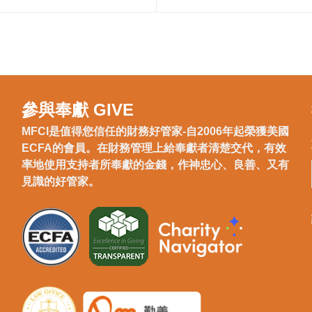
參與奉獻 GIVE
MFCI是值得您信任的財務好管家-自2006年起榮獲美國
ECFA的會員。在財務管理上給奉獻者清楚交代，有效
率地使用支持者所奉獻的金錢，作神忠心、良善、又有
見識的好管家。