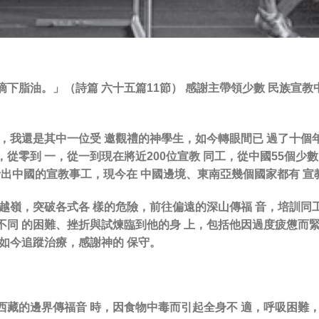
滴下脂油。」（詩篇 六十五篇11節） 感謝主帶領少數 民族宣
拜中，我還是其中一位受 邀觀禮的神學生，如今轉眼間已 過了十個
從零到 一，從一到現在將近200位宣教 同工，從中國55個少
福音出中國的宣教事工，現今在 中國邊境、東南亞幾個國家都有 
山越嶺，突破各式各 樣的危險，前往偏遠的深山傳福 音，培訓同
不同 的困難、挫折與試煉臨到他的身 上，包括他因過度疲憊而
，如今追蹤治療，感謝神的 保守。
西藏的邊界傳福音 時，因食物中毒而引起全身不 適，呼吸困難