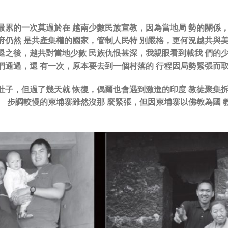
最累的一次莫過於在 越南少數民族宣教，因為當地局 勢的關係
府仍然 是共產集權的國家，管制人民特 別嚴格，更何況越共與
退之後，越共對當地少數 民族仇恨甚深，我親眼看到載我 們的
們通過，還 有一次，原本要去到一個村落的 行程因局勢緊張而
肚子，但過了幾天就 恢復，偶爾也會遇到激進的印度 教徒聚集
。 步調較慢的柬埔寨雖然沒那 麼緊張，但因柬埔寨以佛教為國 