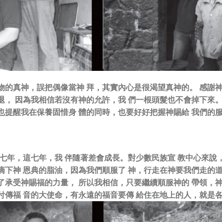
物的真神，誤把偶像當神 拜，其實內心是很渴望真神的。 感謝
退， 因為我相信若沒有神的允許，我 們一根頭髮也不會掉下來。
也提醒我在保養固惜身 體的同時，也要好好把握神賜給 我們的
事七年，這七年，我 伴隨著差會成長。對少數民族宣 教中心來說
滴下神 恩典的脂油，因為我們順服了 神，行走在神要我們走的道
了承受神賜福的力量， 所以我相信，只要繼續順服神的 帶領，
付傳福 音的大使命，有永遠的福音要傳 給住在地上的人，就是各