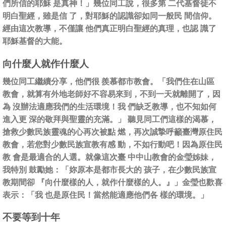
們所信的耶穌 是真神！」幾位同工說，很多第 二代基督徒不
明白聖經，雖是信 了，對耶穌的認識卻如同一般民 間信仰。
經由這次教導，不僅讓 他們真正明白聖經的真理，也認 識了
耶穌基督的大能。
向什麼人就作什麼人
幾位同工繼續分享，他們很 羨慕都市教會。「我們住在山區
教會，就算有外地老師好不容易來到，不到一天就離開了，因
為 沒辦法適應我們的生活環境！我 們缺乏教導，也不知如何
進入更 深的敬拜與聖靈的充滿。」 聽見同工們這樣的渴慕，
搶救少數民族靈魂的心再次被點 燃，再次誠摯呼籲臺灣原住民
教會，若您對少數民族宣教有感 動，不如行動吧！因為原住民
教 會是最適合的人選。就像這次臺 中中山教會的金瑩姊妹，
我特別 鼓勵她：「妳原本是都市長大的 孩子，在少數民族宣
教期間卻 『向什麼樣的人，就作什麼樣的人。』」金瑩也歡喜
表示：「我 也是原住民！當然能適應他們各 樣的環境。」
不要等到十年