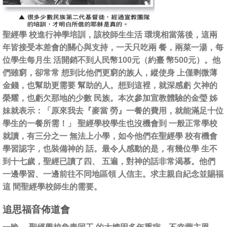
聖經學 校進行神學培訓，該校師生生活 環境相當落後，這兩
年皆接受本差會的關心與支持，一天只吃兩 餐，兩菜一湯，每
位學生每月生 活開銷不到人民幣100元（約臺 幣500元）。他
們雖窮，卻常常 想到比他們更窮的族人，縱使身 上僅剩微薄
金錢，也幫助更需要 幫助的人。想到這裡，就深感虧 欠神的
榮耀，也虧欠那地的少數 民族。本次參加宣教體驗的金瑩 姊
妹就表示：「原來我去『麥當 勞』一餐的費用，就能滿足十位
學生的一餐所需！」 聖經學校學生也沒機會到 一般正常學校
就讀，有三分之一 無法上小學，如今他們在聖經學 校有機會
學習認字，也裝備神的 話。最令人感動的是，有幾位學 生不
到十七歲，聖經已讀了四、 五遍，對神的話非常渴慕。他們
一邊學習、一邊前往不同地區領 人信主。求主親自紀念並賜福
這 間聖經學校師生的需要。
追思福音佈道會