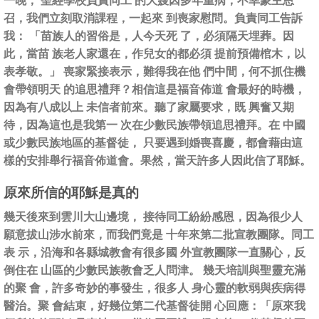
一晚， 聖經學校負責同工 的大嫂因多年重病，不幸蒙主恩
召，我們立刻取消課程，一起來 到喪家慰問。負責同工告訴
我： 「苗族人的習俗是，人今天死 了，必須隔天埋葬。因
此，當苗 族老人家還在，作兒女的都必須 提前預備棺木，以
表孝敬。」 喪家緊接表示，難得我在他 們中間，何不抓住機
會帶領明天 的追思禮拜？相信這是福音佈道 會最好的時機，
因為有八成以上 未信者前來。聽了家屬要求，既 興奮又期
待，因為這也是我第一 次在少數民族帶領追思禮拜。在 中國
或少數民族地區的基督徒， 只要遇到婚喪喜慶，都會藉由這
樣的安排舉行福音佈道會。果然，當天許多人因此信了耶穌。
原來所信的耶穌是真的
幾天後來到雲川大山邊境， 接待同工紛紛感恩，因為很少人
願意拔山涉水前來，而我們竟是 十年來第二批宣教團隊。同工
表 示，沿海和各縣城教會有很多國 外宣教團隊一直關心，反
倒住在 山區的少數民族教會乏人問津。 幾天培訓與聖靈充滿
的聚 會，許多奇妙的事發生，很多人 身心靈的軟弱與疾病得
醫治。聚 會結束，好幾位第二代基督徒開 心回應：「原來我