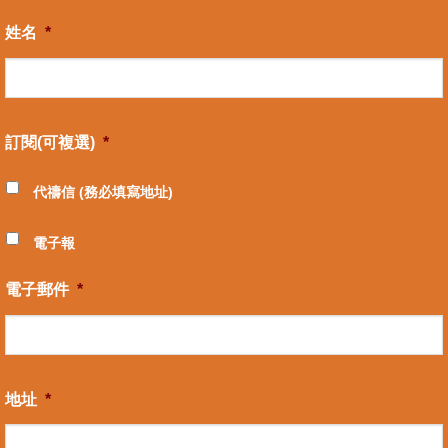
姓名
*
訂閱(可複選)
*
代禱信 (務必填寫地址)
電子報
電子郵件
*
地址
*