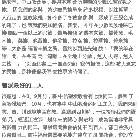
錫安堂、中山教會等，參與本差 會所舉辦的少數民族宣教之
旅。 因您們的參與，為少數民族帶來 許多祝福。以往孤單二
人行走的 宣教旅程，如今多了各教會參 與，形成了三股合成
的繩子，也 讓我們更加輕省、喜樂。 今年在少數民族地區已
接 觸四十個以上的民族，最新接觸 的還有京族、楊黃族、毛
南族、 菜族、他留族、他谷族、拉洛 族、拉瑪族、普米族
等，大多是 福音未觸之民。舊約以西結先知 說：「我的羊在
諸山間、在各高 岡上流離，在全地上分散，無人 去尋，無人
去找。」（以西結書 三十四章6節）我們相信，這些 被人遺忘
的民族，是神催促我們 去找尋的時候了。
差派最好的工人
很感恩，在8、9月前，臺 中信望愛教會有七位同工，參與 了
宣教體驗營。10月，也有臺中 中山教會的同工加入。我們來到
雲、貴、川邊境地區宣教。巡迴到四川時，一位接待我們的羅
弟 兄，經過江牧師十幾年來的關心 與栽培，成為當地非常具
有影響 力的同工。雖然這間教會信徒不 到百人，卻已差派八
位傳道同工 前往福音最需要的地方建立了四 間教會，也設立