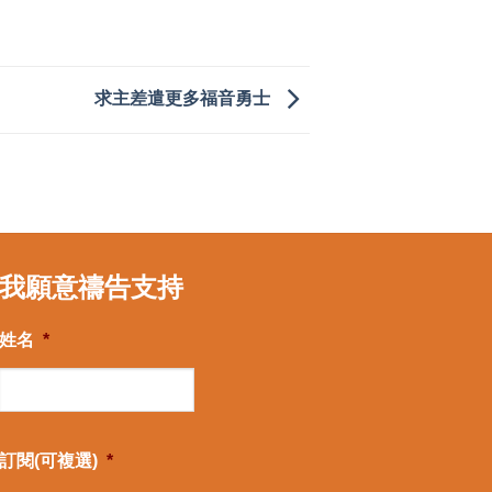
求主差遣更多福音勇士
我願意禱告支持
姓名
*
訂閱(可複選)
*