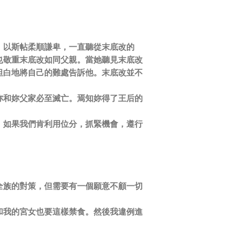
。以斯帖柔順謙卑，一直聽從末底改的
也敬重末底改如同父親。當她聽見末底改
坦白地將自己的難處告訴他。末底改並不
妳和妳父家必至滅亡。焉知妳得了王后的
。如果我們肯利用位分，抓緊機會，遵行
全族的對策，但需要有一個願意不顧一切
和我的宮女也要這樣禁食。然後我違例進