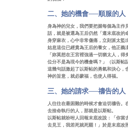
二、她的機會──順服的人
身為神的兒女，我們要把握每個為主作
話，就是被選為王后仍然「遵末底改的
身穿麻衣，心中非常傷痛，立刻派太監
姑息這位已經貴為王后的養女，他正義
「妳莫想在王宮裡強過一切猶太人，得
位分不是為現今的機會嗎？」（以斯帖記
這幾句話激起了以斯帖的勇氣和決心，
神的旨意，就必蒙福，也使人得福。
三、她的請求──禱告的人
人往往在最困難的時候才會迫切禱告。
去捨命執行的人，那就是以斯帖。
以斯帖就吩咐人回報末底改說：「你當
去見王，我若死就死罷！」於是末底改照