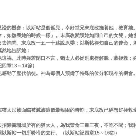
見證的機會：以斯帖是個孤兒，幸好堂兄末底改撫養她，教育她
命，如撫養她的時候一樣」。末底改愛護她如同自己的女兒，她
出去詢問。末底改一五一十述說原委；以斯帖得知自己的使命，
凜然地告訴她：
免這禍。此時妳若閉口不言，猶太人必從別處得解脫，蒙拯救；
四章13～14節）
也感動了歷代信徒。神為每個人預備了特殊的位分和現今的機會
在猶太民族面臨被滅族這個最艱困的時刻，末底改已經想好拯救
去招聚書珊城所有的猶大人，為我禁食三晝三夜，不吃不喝；我
以斯帖一切所吩咐的去行。（以斯帖記四章15～16節）