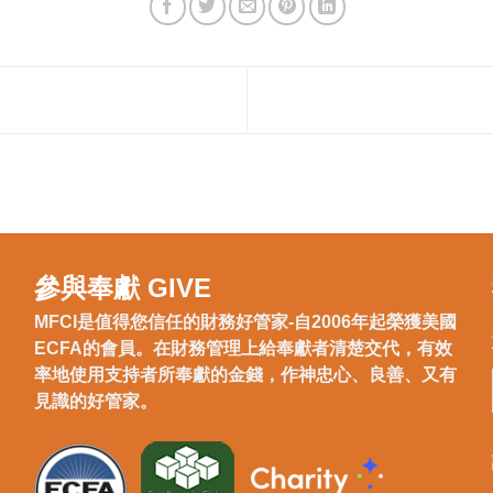
參與奉獻 GIVE
MFCI是值得您信任的財務好管家-自2006年起榮獲美國
ECFA的會員。在財務管理上給奉獻者清楚交代，有效
率地使用支持者所奉獻的金錢，作神忠心、良善、又有
見識的好管家。