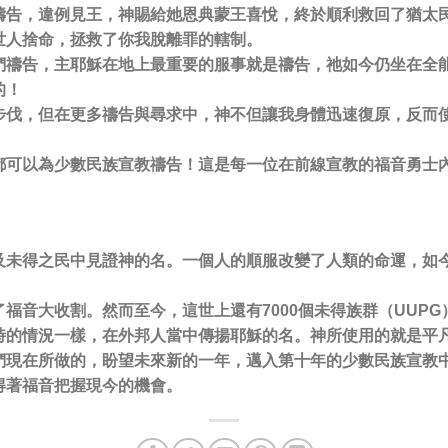
禱告，違例見王，神賜給她恩典蒙王喜悅，終於順利救回了猶太
世人捨命，拯救了你我脫離罪的轄制。
們禱告，主耶穌在地上最重要的服事就是禱告，祂如今仍坐在全
的！
步伐，但在更多禱告與尋求中，神不但讓我身體迅速復原，反而
都可以為少數民族宣教禱告！這是每一位在前線宣教的福音勇士
及未得之民中見證神的名。一個人的順服改變了人類的命運，如
福音大收割。然而至今，這世上還有7000個未得族群（UUPG
時的情況一樣，在外邦人當中傳揚耶穌的名。神所使用的就是平
們現在所做的，盼望未來新的一年，邁入第十年的少數民族宣教
得著福音把握現今的機會。