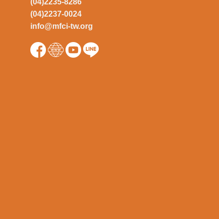
(04)2235-8286
(04)2237-0024
info@mfci-tw.org