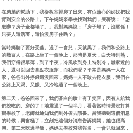
在弟弟的幫助下，我從教室裡爬了出來，有位熱心的姊姊把我
背到安全的公路上。下午媽媽來學校找到我們，哭著說：「怎
麼辦？房子全都塌了。」我對媽媽說：「房子塌了，沒關係！
只要人還活著，還怕沒房子住嗎？」
當時媽聽了要好受些。過了一會兒，天就黑了，我們和公路上
的幾百人，在路上坐了一個晚上，那時是夏天，白天特別熱，
我們穿得很單薄，到了半夜，冷風吹到身上特別冷，離家近的
人，還可以回去拿點衣服穿，而我們呢？平常是媽媽一人在
家，爸爸出外掙錢還沒回來，媽媽一人不敢去挖衣服，我們在
公路上又渴、又餓、又冷地過了一個晚上。
第二天，爸爸回來了，我們蒼白的臉上有了笑容，因有人給我
們挖吃的、穿的了！地震過了一個半月，看著當時情景沒打算
辦學校了，老師就通知我們到外省去讀書。當我聽到這個消息
的時候，興奮極了，立刻把這個好消息告訴媽媽，她也很高
興。第二天吃過早飯，媽媽去學校幫我報名，一會兒就回來，