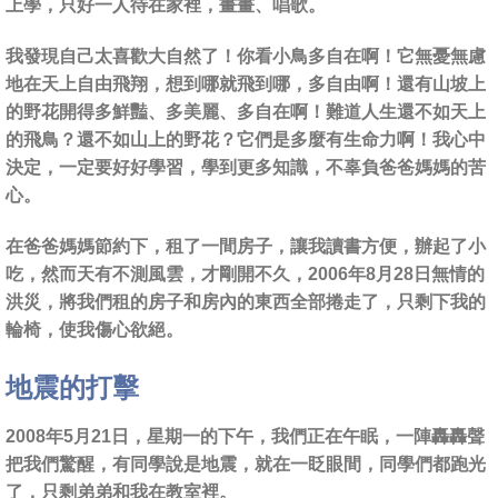
上學，只好一人待在家裡，畫畫、唱歌。
我發現自己太喜歡大自然了！你看小鳥多自在啊！它無憂無慮
地在天上自由飛翔，想到哪就飛到哪，多自由啊！還有山坡上
的野花開得多鮮豔、多美麗、多自在啊！難道人生還不如天上
的飛鳥？還不如山上的野花？它們是多麼有生命力啊！我心中
決定，一定要好好學習，學到更多知識，不辜負爸爸媽媽的苦
心。
在爸爸媽媽節約下，租了一間房子，讓我讀書方便，辦起了小
吃，然而天有不測風雲，才剛開不久，2006年8月28日無情的
洪災，將我們租的房子和房內的東西全部捲走了，只剩下我的
輪椅，使我傷心欲絕。
地震的打擊
2008年5月21日，星期一的下午，我們正在午眠，一陣轟轟聲
把我們驚醒，有同學說是地震，就在一眨眼間，同學們都跑光
了，只剩弟弟和我在教室裡。