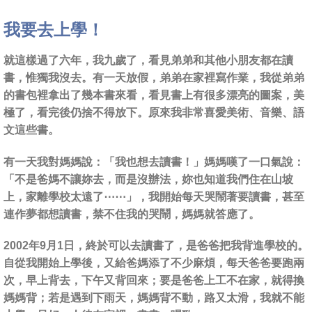
我要去上學！
就這樣過了六年，我九歲了，看見弟弟和其他小朋友都在讀
書，惟獨我沒去。有一天放假，弟弟在家裡寫作業，我從弟弟
的書包裡拿出了幾本書來看，看見書上有很多漂亮的圖案，美
極了，看完後仍捨不得放下。原來我非常喜愛美術、音樂、語
文這些書。
有一天我對媽媽說：「我也想去讀書！」媽媽嘆了一口氣說：
「不是爸媽不讓妳去，而是沒辦法，妳也知道我們住在山坡
上，家離學校太遠了⋯⋯」，我開始每天哭鬧著要讀書，甚至
連作夢都想讀書，禁不住我的哭鬧，媽媽就答應了。
2002年9月1日，終於可以去讀書了，是爸爸把我背進學校的。
自從我開始上學後，又給爸媽添了不少麻煩，每天爸爸要跑兩
次，早上背去，下午又背回來；要是爸爸上工不在家，就得換
媽媽背；若是遇到下雨天，媽媽背不動，路又太滑，我就不能