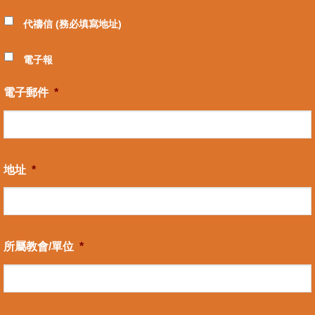
代禱信 (務必填寫地址)
電子報
電子郵件
*
地址
*
所屬教會/單位
*