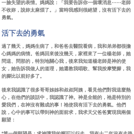
一臉失望的表情。媽媽說：「我要告訴你一個壞消息⋯⋯老師
不收妳，說妳太麻煩了。」當時我感到很絕望，沒有活下去的
勇氣。
活下去的勇氣
過了幾天，媽媽生病了，和爸爸去醫院看病，我和弟弟都很擔
心媽媽的病情。爸媽回來後沒幾天，家裡來了一位楊老師，她
問這、問那的，特別地關心我，後來我知道楊老師是神的使
女，她告訴我做人的道理，她還教我唱歌、幫我按摩雙腳，我
的腳比以前好多了。
後來我認識了很多哥哥姊姊和叔叔阿姨，看見他們對我這麼熱
心，在他們的談話中，我認識了神。神是全能的，祂是特別的
愛我們，在神沒有難成的事！祂使我有活下去的勇氣。他們
說，心中的事可以帶到神的面前求，我求天父爸爸實現我兩個
願望：
*第一個願望是：
求神讓我的腳可以行走。我有十二年沒有走路