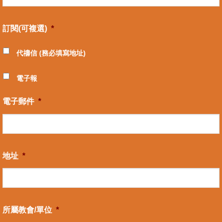
訂閱(可複選)
*
代禱信 (務必填寫地址)
電子報
電子郵件
*
地址
*
所屬教會/單位
*