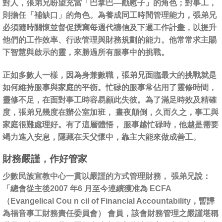
對人，張弟兄盼望充當「巴拿巴—勸慰子」的角色；對事工，
則擔任「補缺口」的角色。為養成同工時間管理能力，張弟兄
必須隨時關懷並督促撰寫每週代禱信及下週工作計畫，以提升
他們的工作效率、行政管理與財務規劃的能力。他常常求主賜
下智慧與啟示的靈，來勝過所有服事中的挑戰。
正如多數人一樣，因為身兼數職，張弟兄面臨最大的挑戰就是
如何維持服事與家庭的平衡。忙碌的服事常佔用了靈修時間，
靈修不足，在面對事工時容易顧此失彼。為了滿足時效及精確
度，張弟兄幾度在辦公室加班， 晝夜顛倒，久而久之，事工與
家庭很難處理好。有了這層體悟， 服事越忙碌時，他越是需要
竭力進入安息，隱藏在天父懷中，靠主大能來做成善工。
財務嚴謹，作好管家
少數民族宣教中心一貫以嚴謹的方式管理財務， 張弟兄說：
「總會從主後2007 年6 月至今連續獲准為 ECFA
（Evangelical Cou n cil of Financial Accountability，暫譯
為福音事工財務責任委員會） 會員，該會財務管理之嚴謹堪稱