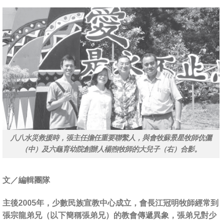
八八水災救援時，張主任擔任重要聯繫人，與會牧蘇景星牧師伉儷
（中）及六龜育幼院創辦人楊煦牧師的大兒子（右）合影。
文／編輯團隊
主
後2005年，少數民族宣教中心成立，會長江冠明牧師經常到
張宗龍弟兄（以下簡稱張弟兄）的教會傳遞異象，張弟兄對少