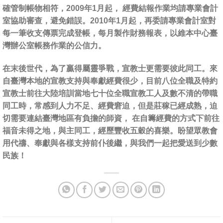
確管制帳物相符，2009年1月起， 經費結報作業均請專業會計
室協助審查，避免錯誤。2010年1月起，再委請專業會計室對
每一筆收支傳票完成登帳，每月製作財務報表，以維本中心臺
灣辦公室帳務作業的公信力。
在末後世代，為了贏得屬靈爭戰，宣教士更需要彼此同工。來
自臺灣本地的宣教支持與奉獻經費很少，目前八位全職及特約
宣教士前往大陸培訓當地七十位全職宣教工人及數不清的帶職
同工時，常感到人力不足、經費窘迫，但是莊稼已經成熟，迫
切需要連結臺灣地區有負擔的師資， 在自籌經費的方式下前往
福音未得之地，與主同工，經歷豐收五穀的喜樂。盼望眾教會
用代禱、奉獻與各樣支持前仆後繼，與我們一起把愛送到少數
民族！