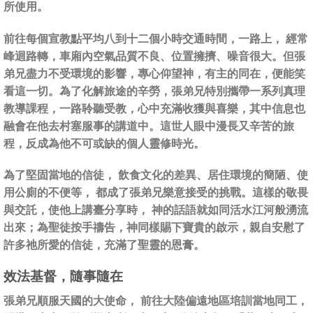
所使用。
前往每個宣教點平均八到十二個小時交通時間，一路上， 經常
峰迴路轉，車廂內空氣品質不良、位置擁擠、噪音很大。但張
弟兄盡力不受環境的影響，專心仰望神，有主的同在，便能笑
看這一切。為了化解旅途的辛勞，張弟兄特別攜帶一系列真理
教導課程，一路聆聽受教，心中充滿收獲與喜樂，其中信息也
融會在他去村塞服事的講道中。這世人眼中漫長又辛苦的旅
程，反成為他不可或缺的個人靈修時光。
為了堅固當地的信徒， 飲食文化的差異、居住環境的簡陋、使
用公廁的不便等， 都成了張弟兄樂意接受的挑戰。這樣的敬畏
與交託，使他上講臺分享時， 神的話語就如同活水江河般湧流
出來；為聖徒按手禱告，神同樣賜下寶貴的啟示，親自安慰了
許多祂所愛的信徒，充滿了聖靈的恩膏。
效法基督，隨事隨在
張弟兄順服天國的大使命， 前往大陸偏遠地區培訓當地同工，