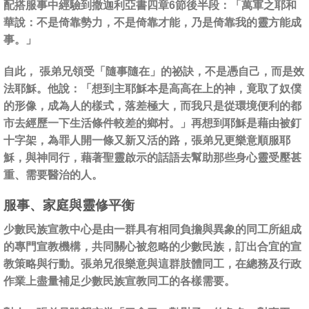
配搭服事中經驗到撒迦利亞書四章6節後半段：「
萬軍之耶和
華說：不是倚靠勢力，不是倚靠才能，乃是倚靠我的靈方能成
事。」
自此， 張弟兄領受「隨事隨在」的祕訣，不是憑自己，而是效
法耶穌。他說：「想到主耶穌本是高高在上的神，竟取了奴僕
的形像，成為人的樣式，落差極大，而我只是從環境便利的都
市去經歷一下生活條件較差的鄉村。」再想到耶穌是藉由被釘
十字架，為罪人開一條又新又活的路，張弟兄更樂意順服耶
穌，與神同行，藉著聖靈啟示的話語去幫助那些身心靈受壓甚
重、需要醫治的人。
服事、家庭與靈修平衡
少數民族宣教中心是由一群具有相同負擔與異象的同工所組成
的專門宣教機構，共同關心被忽略的少數民族，訂出合宜的宣
教策略與行動。張弟兄很樂意與這群肢體同工，在總務及行政
作業上盡量補足少數民族宣教同工的各樣需要。