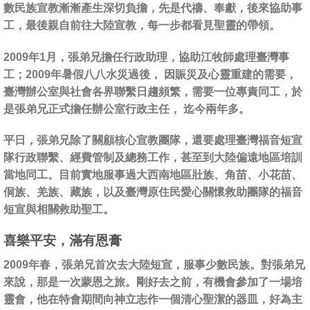
數民族宣教漸漸產生深切負擔，先是代禱、奉獻，後來協助事
工，最後親自前往大陸宣教，每一步都看見聖靈的帶領。
2009年1月，張弟兄擔任行政助理，協助江牧師處理臺灣事
工；2009年暑假八八水災過後， 因賑災及心靈重建的需要，
臺灣辦公室與社會各界聯繫日趨頻繁，需要一位專責同工，於
是張弟兄正式擔任辦公室行政主任， 迄今兩年多。
平日，張弟兄除了關顧核心宣教團隊，還要處理臺灣福音短宣
隊行政聯繫、經費管制及總務工作，甚至到大陸偏遠地區培訓
當地同工。目前實地服事過大西南地區壯族、角苗、小花苗、
侗族、羌族、藏族，以及臺灣原住民愛心關懷救助團隊的福音
短宣與相關救助聖工。
喜樂平安，滿有恩膏
2009年春，張弟兄首次去大陸短宣，服事少數民族。對張弟兄
來說，那是一次蒙恩之旅。剛好去之前，有機會參加了一場培
靈會，他在特會期間向神立志作一個清心聖潔的器皿，好為主