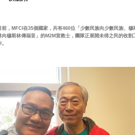
目前，MFCI在35個國家，共有460位「少數民族向少數民族、穆
林向穆斯林傳福音」的M2M宣教士，團隊正展開未得之民的收割
作。