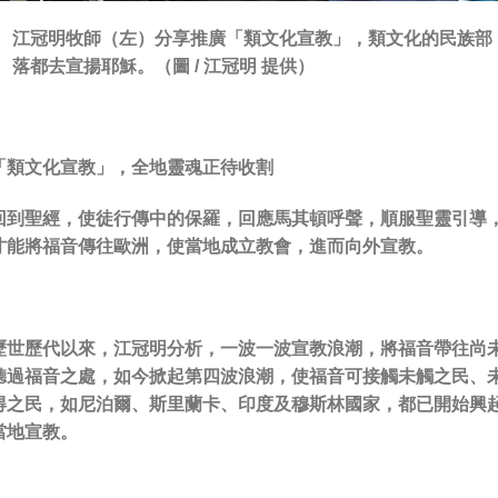
江冠明牧師（左）分享推廣「類文化宣教」，類文化的民族部
落都去宣揚耶穌。（圖 / 江冠明 提供）
「類文化宣教」，全地靈魂正待收割
回到聖經，使徒行傳中的保羅，回應馬其頓呼聲，順服聖靈引導
才能將福音傳往歐洲，使當地成立教會，進而向外宣教。
歷世歷代以來，江冠明分析，一波一波宣教浪潮，將福音帶往尚
聽過福音之處，如今掀起第四波浪潮，使福音可接觸未觸之民、
得之民，如尼泊爾、斯里蘭卡、印度及穆斯林國家，都已開始興
當地宣教。