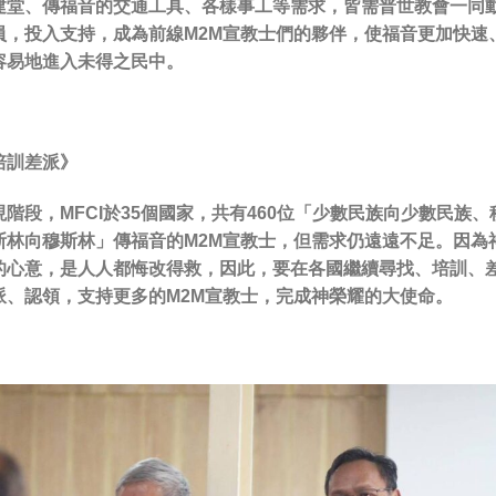
建堂、傳福音的交通工具、各樣事工等需求，皆需普世教會一同
員，投入支持，成為前線M2M宣教士們的夥伴，使福音更加快速
容易地進入未得之民中。
培訓差派
》
現階段，MFCI於35個國家，共有460位「少數民族向少數民族、
斯林向穆斯林」傳福音的M2M宣教士，但需求仍遠遠不足。因為
的心意，是
人人都悔改得救
，因此，要在各國繼續尋找、培訓、
派、認領，支持更多的M2M宣教士，完成神榮耀的大使命。