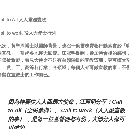
all to All 人人靈魂豐收
Call to work 投入大使命行列
此次，黃聖周博士以醫師背景，號召十億靈魂豐收行動落實於「
場宣教」，引起各地極大回響。江冠明提到，參加特會後的感想
不僅被激勵，看見大使命不只有白領階級的宣教營商，更可擴大
士、農、工、商等各行業、各領域，每個人都可做宣教的事，不
停留在宣教士的工作而已。
因為神喜悅人人回應大使命，江冠明分享：Call
to All（全民參與）、 Call to work（人人做宣教
的事） ，是每一位基督徒都有份，大部分人都可
以做的。