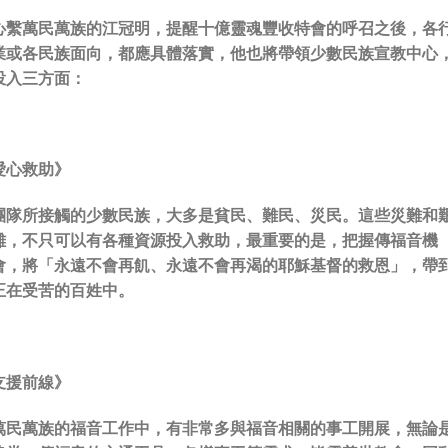
心繫萬民萬族的江冠明，提醒十億靈魂豐收特會的呼召之後，各
業或各民族面向，都應具體落實，他也將帶領少數民族宣教中心
投入三方面：
愛心救助
》
團隊所接觸的少數民族，大多是貧民、難民、災民。這些災難和
難，不只可以有各種資源投入救助，最重要的是，把握傳福音機
會，將「永遠不會再飢、永遠不會再渴的耶穌基督的救恩」，帶
正在受苦的百姓中。
支援前線
》
萬民萬族的福音工作中，有非常多與福音相關的事工開展，無論