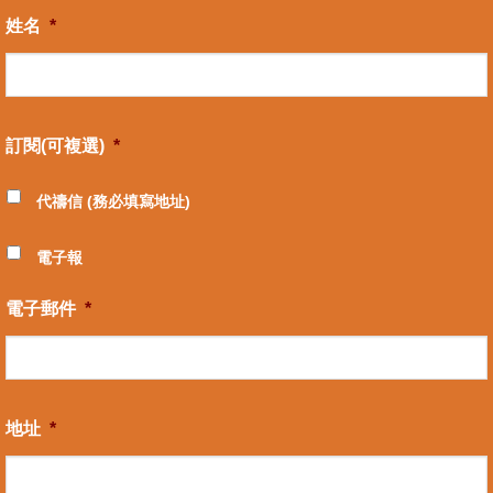
姓名
*
訂閱(可複選)
*
代禱信 (務必填寫地址)
電子報
電子郵件
*
地址
*