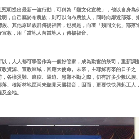
江冠明提出最新一波行動，可稱為
「類文化宣教」
，他以自身為
說明，自己屬於布農族，則可以向布農族人，同時向鄰近部落、
灣族、其他原民族群傳揚福音，也就是，向著「類同文化」部落
行宣教，用「當地人向當地人」傳揚福音。
所以，人人都可學習作為一個好管家，成為勤奮的祭司，重新調
宣教資源、宣教區域，回應大使命。
未來，主耶穌再來的日子之
前，各樣災難、瘟疫、逼迫、患難不斷之際，仍有許多少數民族
部落、穆斯林地區尚未聽見天國福音，因而，更要快快興起工人
遍及全地。