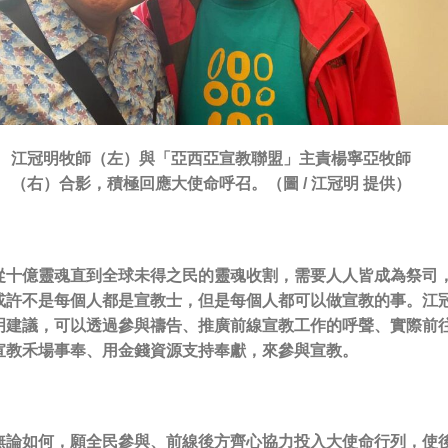
江冠明牧師（左）與「亞西亞宣教聯盟」主責楊寧亞牧師
（右）合影，積極回應大使命呼召。（圖 / 江冠明 提供）
從十億靈魂直到全球未得之民的靈魂收割，需要
人人皆成為祭司
或許不是每個人都是宣教士，但是每個人都可以做宣教的事。
江
明建議，可以透過參與禱告、推廣前線宣教工作的呼聲、實際前
宣教禾場事奉、用金錢資源支持奉獻，來參與宣教。
無論如何，願全民參與、前線後方齊心協力投入大使命行列，使