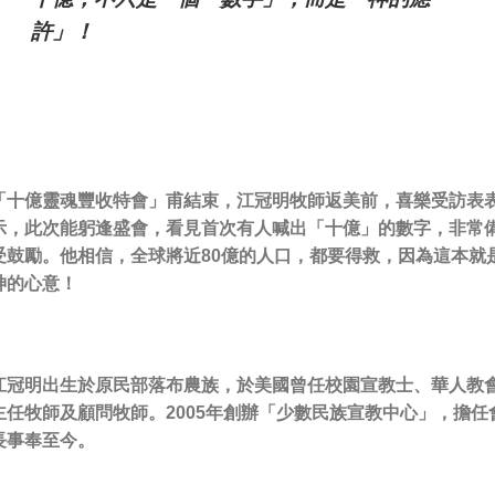
許」！
「十億靈魂豐收特會」甫結束，江冠明牧師返美前，喜樂受訪表
示，此次能躬逢盛會，看見首次有人喊出「十億」的數字，非常
受鼓勵。他相信，全球將近80億的人口，都要得救，因為這本就
神的心意！
江冠明出生於原民部落布農族，於美國曾任校園宣教士、華人教
主任牧師及顧問牧師。2005年創辦「少數民族宣教中心」，擔任
長事奉至今。