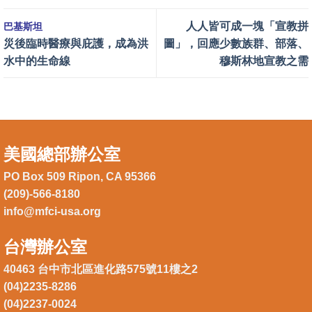
人人皆可成一塊「宣教拼
巴基斯坦
災後臨時醫療與庇護，成為洪
圖」，回應少數族群、部落、
水中的生命線
穆斯林地宣教之需
美國總部辦公室
PO Box 509 Ripon, CA 95366
(209)-566-8180
info@mfci-usa.org
台灣辦公室
40463 台中市北區進化路575號11樓之2
(04)2235-8286
(04)2237-0024