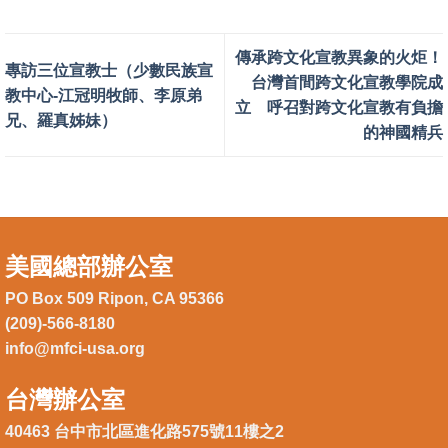
傳承跨文化宣教異象的火炬！
專訪三位宣教士（少數民族宣
台灣首間跨文化宣教學院成
教中心-江冠明牧師、李原弟
立 呼召對跨文化宣教有負擔
兄、羅真姊妹）
的神國精兵
美國總部辦公室
PO Box 509 Ripon, CA 95366
(209)-566-8180
info@mfci-usa.org
台灣辦公室
40463 台中市北區進化路575號11樓之2