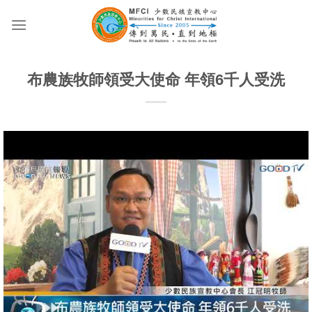
Skip
to
content
布農族牧師領受大使命 年領6千人受洗