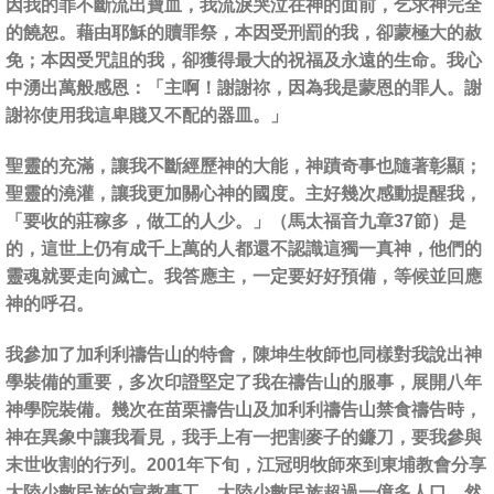
因我的罪不斷流出寶血，我流淚哭泣在神的面前，乞求神完全
的饒恕。藉由耶穌的贖罪祭，本因受刑罰的我，卻蒙極大的赦
免；本因受咒詛的我，卻獲得最大的祝福及永遠的生命。我心
中湧出萬般感恩：「主啊！謝謝祢，因為我是蒙恩的罪人。謝
謝祢使用我這卑賤又不配的器皿。」
聖靈的充滿，讓我不斷經歷神的大能，神蹟奇事也隨著彰顯；
聖靈的澆灌，讓我更加關心神的國度。主好幾次感動提醒我，
「要收的莊稼多，做工的人少。」（馬太福音九章37節）是
的，這世上仍有成千上萬的人都還不認識這獨一真神，他們的
靈魂就要走向滅亡。我答應主，一定要好好預備，等候並回應
神的呼召。
我參加了加利利禱告山的特會，陳坤生牧師也同樣對我說出神
學裝備的重要，多次印證堅定了我在禱告山的服事，展開八年
神學院裝備。幾次在苗栗禱告山及加利利禱告山禁食禱告時，
神在異象中讓我看見，我手上有一把割麥子的鐮刀，要我參與
末世收割的行列。2001年下旬，江冠明牧師來到東埔教會分享
大陸少數民族的宣教事工。大陸少數民族超過一億多人口，然