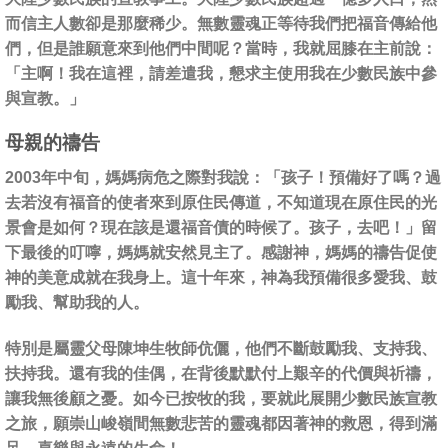
而信主人數卻是那麼稀少。無數靈魂正等待我們把福音傳給他
們，但是誰願意來到他們中間呢？當時，我就屈膝在主前說：
「主啊！我在這裡，請差遣我，懇求主使用我在少數民族中參
與宣教。」
母親的禱告
2003年中旬，媽媽病危之際對我說：「孩子！預備好了嗎？過
去若沒有福音的使者來到原住民傳道，不知道現在原住民的光
景會是如何？現在該是還福音債的時候了。孩子，去吧！」留
下最後的叮嚀，媽媽就安然見主了。感謝神，媽媽的禱告促使
神的美意成就在我身上。這十年來，神為我預備很多愛我、鼓
勵我、幫助我的人。
特別是屬靈父母陳坤生牧師伉儷，他們不斷鼓勵我、支持我、
扶持我。還有我的佳偶，在背後默默付上艱辛的代價與祈禱，
讓我無後顧之憂。如今已按牧的我，要就此展開少數民族宣教
之旅，願崇山峻嶺間無數悲苦的靈魂都因著神的救恩，得到滿