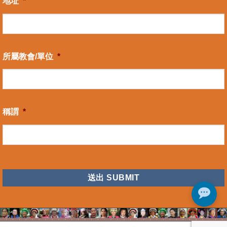
地址
*
所屬教會/單位
*
稱謂
*
CAPTCHA