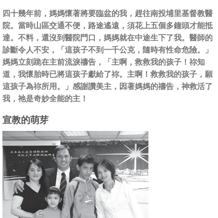
四十幾年前，媽媽懷著將要臨盆的我，趕往南投埔里基督教醫
院。當時山區交通不便，路途遙遠，須花上五個多鐘頭才能抵
達。不料，還沒到醫院門口，媽媽就在中途生下了我。醫師的
診斷令人不安，「這孩子不到一千公克，隨時有性命危險。」
媽媽立刻跪在主前流淚禱告，「主啊，救救我的孩子！祢知
道，我懷胎時已將這孩子獻給了祢。主啊！救救我的孩子，願
這孩子為祢所用。」感謝讚美主，因著媽媽的禱告，神救活了
我，祂是奇妙全能的主！
宣教的萌芽