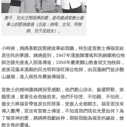
妻子、兒女之間深厚的愛，是司建成宣教士服
事上的堅強後盾（左起：師母、女兒、司牧
師、兒子及姪女）。
小時候，媽媽喜歡說聖經故事給我聽，特別是宣教士傳福音給
原住民的事蹟。媽媽提到，1947年漢族陳瓊瑤和吳銅燦兩位牧
師怎樣先後進入部落傳道；1950年臺東關山教會胡文池牧師，
差派花蓮卓溪鄉的田光明和張旺兩位牧師，由花蓮銅門徒步翻
山越嶺，進入南投布農族傳福音。
宣教士的精神讓媽媽深受感動，他們爬山涉水、躲避野獸、挨
餓受凍，冒著生命危險前來。他們不怕苦、不怕難、不怕死，
盡全力將福音帶進原住民部落，使族人全都歸主。福音若沒有
傳入臺灣，若沒有宣教士傳道，不知道我們現在光景如何？為
了報答神的愛，媽媽將我獻給神，期盼我能為福音的緣故，搶
救失喪的靈魂。