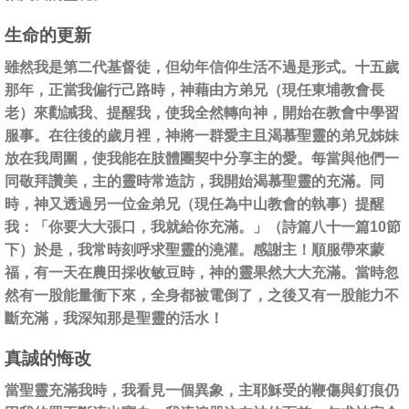
生命的更新
雖然我是第二代基督徒，但幼年信仰生活不過是形式。十五歲
那年，正當我偏行己路時，神藉由方弟兄（現任東埔教會長
老）來勸誡我、提醒我，使我全然轉向神，開始在教會中學習
服事。在往後的歲月裡，神將一群愛主且渴慕聖靈的弟兄姊妹
放在我周圍，使我能在肢體團契中分享主的愛。每當與他們一
同敬拜讚美，主的靈時常造訪，我開始渴慕聖靈的充滿。同
時，神又透過另一位金弟兄（現任為中山教會的執事）提醒
我：「你要大大張口，我就給你充滿。」（詩篇八十一篇10節
下）於是，我常時刻呼求聖靈的澆灌。感謝主！順服帶來蒙
福，有一天在農田採收敏豆時，神的靈果然大大充滿。當時忽
然有一股能量衝下來，全身都被電倒了，之後又有一股能力不
斷充滿，我深知那是聖靈的活水！
真誠的悔改
當聖靈充滿我時，我看見一個異象，主耶穌受的鞭傷與釘痕仍