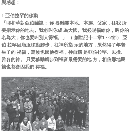
與感想：
1.亞伯拉罕的移動
「耶和華對亞伯蘭說： 你 要離開本地、本族、父家，往我 所
要指示你的地去。我必叫你成 為大國。我必賜福給你，叫你的
名為大；你也要叫別人得福。」 （ 創世記十二章1～2節） 亞
伯 拉罕因順服移動腳步，往神所指 示的地方，果然得了年老
生子的 祝福，萬族也因他得福，神自稱 是亞伯拉罕、以撒、
雅各的神。 只要移動腳步到福音最需要的地 方，相信那地民
族也都會因我們 得福。