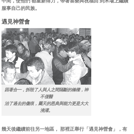
中間，使他們 都重新得力，帶著喜樂與祝福回 到禾場上繼續
服事自己的民族。
遇見神營會
因著合一，拆毀了人與人之間隔斷的橋樑，神
不僅醫
治了過去的傷痕，屬天的恩典與能力更是大大
澆灌。
幾天後繼續前往另一地區， 那裡正舉行「遇見神營會」，有