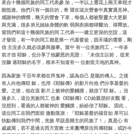
來自十幾個民族的同工代表參 加，一半以上需花上兩天車程才
能抵達。他們只有一個目的，希 望在這次營會中真實遇見神。
感謝神的憐憫，幾天的營會 下來，每個人都被聖靈大大更新
與充滿，很多弟兄姊妹身體的軟 弱與疾病都得醫治、得釋放。
當我們和這十幾個民族的同 工代表一一建立更深的交誼，這
才發現，有一半的同工都是第一 代基督徒，因禾場的需要，剛
信 主沒多久就必須參與服事。當中 有一位羌族同工，一年多
前才信 耶穌，也分享了他蒙恩的見證： 「未信主以前， 從來
沒聽 過耶穌的名字，根本不知道有一 位創造天地的真神。
因為家族 千百年來都在拜鬼神，認為自己 是龍的傳人。之後
有人向他傳耶 穌，也用《耶穌傳》的影片向他 們分享基督的
愛。之後，他在這 影片上被神的愛觸摸，就信了耶 穌。」沒
過多久，這位羌族同工 也拿《耶穌傳》CD給親朋好友觀 看，
沒想到，看過的人都被神的 愛觸摸，紛紛信了耶穌。 因此，
這位同工在我們面前 激動落淚：「耶穌基督的福音如 果可以
快點傳到我們中間，羌族 早該是歸主的民族了！」真是心 有
戚戚焉，若不是過去西方宣教 士來臺灣原住民傳耶穌，或許今