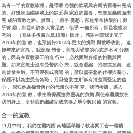
為有一半的宣教旅程，是帶著 身體的軟弱與右腳的舊傷來完成
的。好幾次面臨經濟上的缺乏與 家庭的需要，想要放棄前面未
完 成的宣教之路。然而，「似乎 憂愁，卻是常常快樂的；似
乎貧 窮，卻是叫許多人富足的；似乎 一無所有，卻是樣樣都
有的」 （哥林多後書六章10節）因此， 感謝神讓我走完了
2013年的宣 教，也預備好2014年更大的挑戰 與歡呼收割。 這
幾年來的宣教， 我深深 體會，宣教與受苦的心志是不可 分割
的，因為在宣教事工的進 行中，必然面對各樣的挑戰與困
難。如果宣教士沒有受苦的心 志，就會退縮、抱怨或放棄。這
是曾發生過、不容漠視或否認 的，所以需要您的代禱與關心。
保羅不以為主受苦為恥，乃因他 對主耶穌有清楚而堅定的信
心， 深知他為福音所付的代價永不落 空。我們祈禱，邁入
2014年的宣 教，求主將保羅搶救靈魂的負擔 與使命繼續放在
我們身上，引領我們繼續完成未得之地少數民族 的宣教。
合一的宣教
11月中旬， 我們在國內西 南地區舉辦了牧者同工合一聯禱