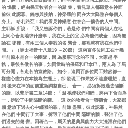
會，他們分別來自四個省分，約 有兩百多位同工參加。感謝神
的 憐憫，經由幾天牧者合一的聚 集，看見眾人都願意在神面
前彼 此認罪、饒恕與接納，神榮耀的 同在大大降臨在每個人
身上。 哈利路亞！我們看見神樂意 住在合一禱告的人中間。
主耶穌 所說：「我又告訴你們，若是你 們中間有兩個人在地
上同心合意地求什麼事，我在天上的父 必為他們成全，因為無
論在 哪裡，有兩三個人奉我的名 聚會，那裡就有我在他們中
間。」（馬太福音十八章19 ～20節） 這兩百多位同工在十幾
年前原本是合一的團隊，因 為服事理念的不同，大家起 爭
執，最後各做各的事，如同當時的保羅和巴拿巴，兩人為 了馬
可分開，各走各的宣教路。 如今，這兩百多位同工雖然都一
樣盡心盡力在本族為主擺上，卻 發現工作果效不這麼理想，直
到 後來在神的面前重新調整自己。 合一， 必須拆毀過去隔斷
的牆。以弗所書二章14節：「因 祂使我們和睦，將兩下合而為
一，拆毀了中間隔斷的牆。」這 次的牧者合一聯禱會，大家都
願 意放下過去心中纏累的罪，前嫌 盡釋，彼此認罪，神果然
在他們 中間行了大事，拆毀了他們中間 隔斷的牆，醫治了他
們過去的傷 害。因著合一，屬天的恩典與能力大大澆灌在他們