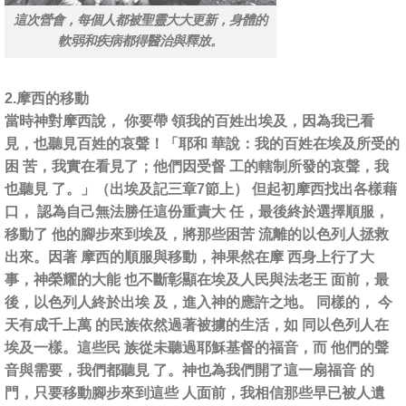
這次營會，每個人都被聖靈大大更新，身體的
軟弱和疾病都得醫治與釋放。
2.摩西的移動
當時神對摩西說， 你要帶 領我的百姓出埃及，因為我已看
見，也聽見百姓的哀聲！「耶和 華說：我的百姓在埃及所受的
困 苦，我實在看見了；他們因受督 工的轄制所發的哀聲，我
也聽見 了。」（出埃及記三章7節上） 但起初摩西找出各樣藉
口， 認為自己無法勝任這份重責大 任，最後終於選擇順服，
移動了 他的腳步來到埃及，將那些困苦 流離的以色列人拯救
出來。因著 摩西的順服與移動，神果然在摩 西身上行了大
事，神榮耀的大能 也不斷彰顯在埃及人民與法老王 面前，最
後，以色列人終於出埃 及，進入神的應許之地。 同樣的， 今
天有成千上萬 的民族依然過著被擄的生活，如 同以色列人在
埃及一樣。這些民 族從未聽過耶穌基督的福音，而 他們的聲
音與需要，我們都聽見 了。神也為我們開了這一扇福音 的
門，只要移動腳步來到這些 人面前，我相信那些早已被人遺