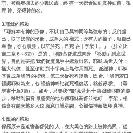
忘、被惡者擄去的少數民族，終 有一天都會回到真神面前，敬
拜 神、榮耀神的名。
3.耶穌的移動
「耶穌本有神的形像，不以 自己與神同等為強奪的；反倒虛
己，取了奴僕的形像，成為人的 樣式；既有人的樣子，就自己
卑 微，存心順服，以至於死，且死 在十字架上。」（腓立比
書二章 6～8節） 是的， 耶穌基督道成肉身 「移動」到這世
界，目的是要把 我們從魔鬼手中拯救出來。耶穌 為世人付上
極大代價，甚至移動 到十字架上為你我而死。 感謝神，耶穌
基督成為我們 的榜樣，第三天從死裡復活，因 此 「我們若口
裡認耶穌為主，心 裡信神叫祂從死裡復活，就必得 救」（羅
馬書十章9節）。 如今，只要我們願意背起十 架跟隨耶穌的腳
步，移動到福音 最需要的地方傳耶穌基督並祂釘 十字架，相
信會有越來越多人也 願意口裡承認、心裡信神而敬拜 真神。
4.保羅的移動
保羅原來是迫害基督徒的 人，在大馬色的路上被神光照， 從