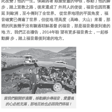
此改變了他的一生。保羅因著 順服聖靈的帶領，移動了他的腳
步，踏上宣教之路，後來還成了 外邦人的使徒，福音也因而蔓
延 到歐洲，至今傳到了全世界。 從世界地理的平面角度， 福
音確實已傳遍了世界，但從地 理高度（高峰、大山）來看，那
裡的民族幾乎沒有聽過耶穌基督 的福音，那是福音最後到達的
地 方。我們正在禱告，2014年盼 望有更多福音勇士，一起移
動腳 步，踏上福音最後到達的地方。
當我們願開舒適圈，移動腳步傳福音，愛靈魂
的心必然充滿，那地百姓也必因我們得福！