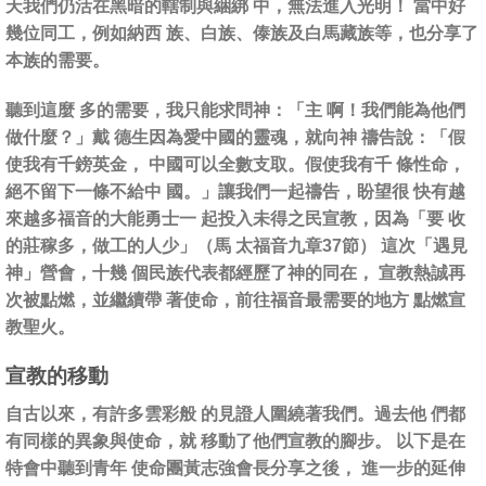
天我們仍活在黑暗的轄制與綑綁 中，無法進入光明！ 當中好
幾位同工，例如納西 族、白族、傣族及白馬藏族等，也分享了
本族的需要。
聽到這麼 多的需要，我只能求問神：「主 啊！我們能為他們
做什麼？」戴 德生因為愛中國的靈魂，就向神 禱告說：「假
使我有千鎊英金， 中國可以全數支取。假使我有千 條性命，
絕不留下一條不給中 國。」讓我們一起禱告，盼望很 快有越
來越多福音的大能勇士一 起投入未得之民宣教，因為「要 收
的莊稼多，做工的人少」（馬 太福音九章37節） 這次「遇見
神」營會，十幾 個民族代表都經歷了神的同在， 宣教熱誠再
次被點燃，並繼續帶 著使命，前往福音最需要的地方 點燃宣
教聖火。
宣教的移動
自古以來，有許多雲彩般 的見證人圍繞著我們。過去他 們都
有同樣的異象與使命，就 移動了他們宣教的腳步。 以下是在
特會中聽到青年 使命團黃志強會長分享之後， 進一步的延伸